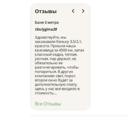
Отзывы
Баня 3 метра
Баня-бочка
tbulygina28
Василий Липский
Здравствуйте, мы
Выражаю искреннюю
заказывали баньку 3,5/2,1,
благодарность коллект
красота. Пришла наша
деревообрабатывающ
красавица за 4500 км, запах
фабрики "КедрПром" за
классный кедра, теплая,
добросовестный,
уютная, пар держит, не
высококвалифицирова
обязательно ее
труд. Изделия, которые
разгочегаривать, чтобы
изготавливаете отлича
попариться. В других
отменным качеством и
компаниях свет, порог,
любовью, с которым о
второе окно будет за
были сделаны. Это каса
дополнительную плату,
как мелких бондарных
здесь у нас все входило в
поделок, так и к...
стоимость...
Все Отзывы