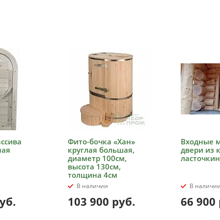
ассива
Фито-бочка «Хан»
Входные 
ная
круглая большая,
двери из 
диаметр 100см,
ласточкин
высота 130см,
толщина 4см
В наличии
В наличи
уб.
103 900
руб.
66 900