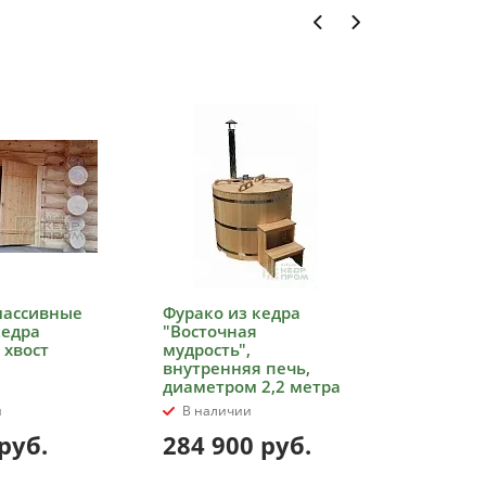
массивные
Фурако из кедра
Стол под
кедра
"Восточная
массива
 хвост
мудрость",
журнал
внутренняя печь,
диаметром 2,2 метра
и
В наличии
В налич
руб.
284 900
руб.
62 90