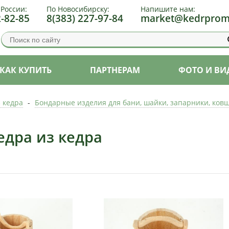
 России:
По Новосибирску:
Напишите нам:
2-82-85
8(383) 227-97-84
market@kedrprom
КАК КУПИТЬ
ПАРТНЕРАМ
ФОТО И ВИ
з кедра
-
Бондарные изделия для бани, шайки, запарники, ковш
едра из кедра