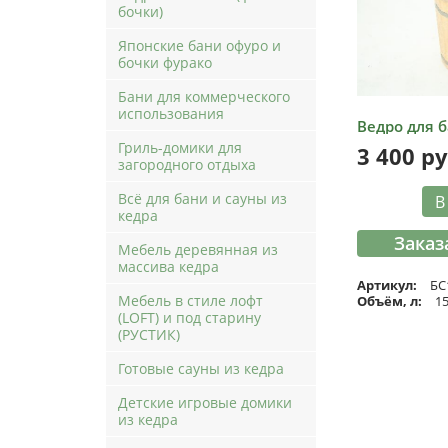
бочки)
Японские бани офуро и
бочки фурако
Бани для коммерческого
использования
Ведро для б
Гриль-домики для
3 400
ру
загородного отдыха
Всё для бани и сауны из
В
кедра
Заказ
Мебель деревянная из
массива кедра
Артикул:
БС
Мебель в стиле лофт
Объём, л:
1
(LOFT) и под старину
(РУСТИК)
Готовые сауны из кедра
Детские игровые домики
из кедра