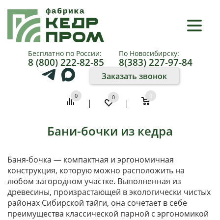
×
КАТАЛОГ
Бесплатно по России:
По Новосибирску:
8 (800) 222-82-85
8(383) 227-97-84
О
Заказать звонок
КОМПАНИИ
0
0
0
|
|
КАК
КУПИТЬ
Бани-бочки из кедра
ПАРТНЕРАМ
Баня-бочка — компактная и эргономичная
конструкция, которую можно расположить на
ФОТО
любом загородном участке. Выполненная из
древесины, произрастающей в экологически чистых
И
районах Сибирской тайги, она сочетает в себе
преимущества классической парной с эргономикой