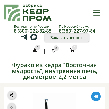
×
КАТАЛОГ
Бесплатно по России:
По Новосибирску:
8 (800) 222-82-85
8(383) 227-97-84
О
Заказать звонок
КОМПАНИИ
0
0
0
|
|
КАК
КУПИТЬ
Фурако из кедра "Восточная
мудрость", внутренняя печь,
ПАРТНЕРАМ
диаметром 2,2 метра
ФОТО
И