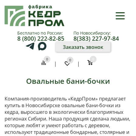
×
КАТАЛОГ
Бесплатно по России:
По Новосибирску:
8 (800) 222-82-85
8(383) 227-97-84
О
Заказать звонок
КОМПАНИИ
0
0
0
|
|
КАК
КУПИТЬ
Овальные бани-бочки
ПАРТНЕРАМ
Компания-производитель «КедрПром» предлагает
купить в Новосибирске овальные бани-бочки из
ФОТО
кедра, выросшего в экологически благоприятных
регионах Сибири. Наша продукция сделана людьми,
И
которые любят и умеют работать с деревом,
используют традиционные бондарные, столярные и