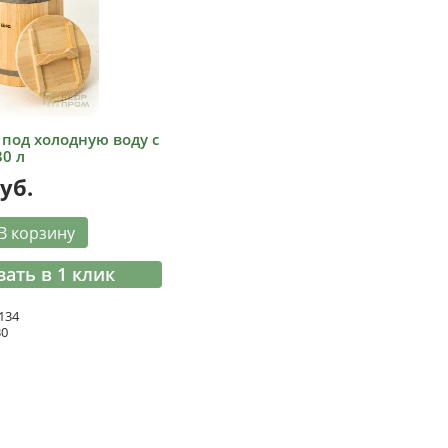
 под холодную воду с
0 л
уб.
В корзину
зать в 1 клик
134
30