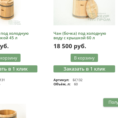
) под холодную
Чан (бочка) под холодную
кой 45 л
воду с крышкой 60 л
уб.
18 500
руб.
 корзину
В корзину
ать в 1 клик
Заказать в 1 клик
131
Артикул:
БС132
5
Объём, л:
60
Полу