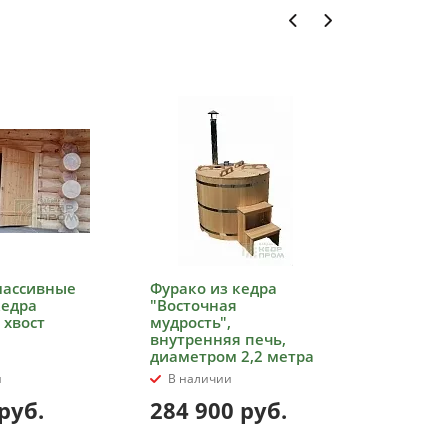
массивные
Фурако из кедра
Стол под
кедра
"Восточная
массива
 хвост
мудрость",
журнал
внутренняя печь,
диаметром 2,2 метра
и
В наличии
В налич
руб.
284 900
руб.
62 90