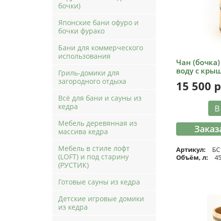
бочки)
Японские бани офуро и
бочки фурако
Бани для коммерческого
использования
Чан (бочка
воду с крыш
Гриль-домики для
загородного отдыха
15 500
р
Всё для бани и сауны из
кедра
В
Мебель деревянная из
Заказ
массива кедра
Мебель в стиле лофт
Артикул:
БС
(LOFT) и под старину
Объём, л:
4
(РУСТИК)
Готовые сауны из кедра
Детские игровые домики
из кедра