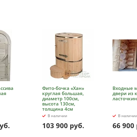
ассива
Фито-бочка «Хан»
Входные 
ная
круглая большая,
двери из 
диаметр 100см,
ласточкин
высота 130см,
толщина 4см
В наличии
В наличи
уб.
103 900
руб.
66 900