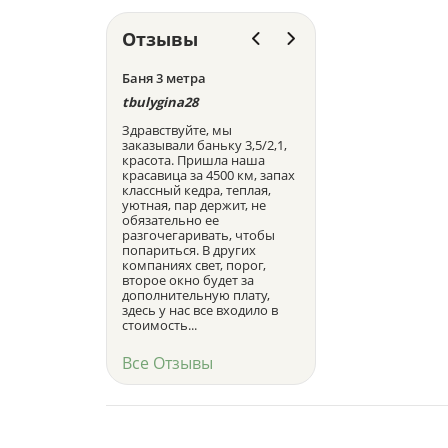
Отзывы
Баня 3 метра
Баня-бочка
tbulygina28
Василий Липский
Здравствуйте, мы
Выражаю искреннюю
заказывали баньку 3,5/2,1,
благодарность коллект
красота. Пришла наша
деревообрабатывающ
красавица за 4500 км, запах
фабрики "КедрПром" за
классный кедра, теплая,
добросовестный,
уютная, пар держит, не
высококвалифицирова
обязательно ее
труд. Изделия, которые
разгочегаривать, чтобы
изготавливаете отлича
попариться. В других
отменным качеством и
компаниях свет, порог,
любовью, с которым о
второе окно будет за
были сделаны. Это каса
дополнительную плату,
как мелких бондарных
здесь у нас все входило в
поделок, так и к...
стоимость...
Все Отзывы