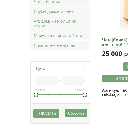
Чаны-банные
Срубы домов и бань
Апидомики и Ульи из
кедра
Модульные дома и бани
Чан (бочка)
крышкой 13
Подарочные наборы
25 000
р
Цена
Зака
Артикул:
БС
15 500
25 000
Объём, л:
1