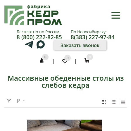
×
КАТАЛОГ
Бесплатно по России:
По Новосибирску:
8 (800) 222-82-85
8(383) 227-97-84
О
Заказать звонок
КОМПАНИИ
0
0
0
|
|
КАК
КУПИТЬ
Массивные обеденные столы из
слебов кедра
ПАРТНЕРАМ
ФОТО
И