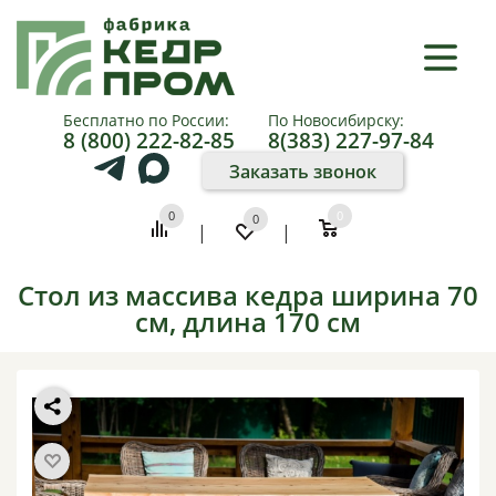
×
КАТАЛОГ
Бесплатно по России:
По Новосибирску:
8 (800) 222-82-85
8(383) 227-97-84
О
Заказать звонок
КОМПАНИИ
0
0
0
|
|
КАК
КУПИТЬ
Стол из массива кедра ширина 70
см, длина 170 см
ПАРТНЕРАМ
ФОТО
И