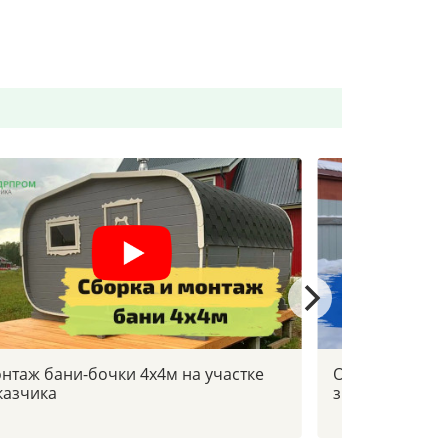
нтаж бани-бочки 4х4м на участке
Отзыв заказчи
казчика
зимой в -30с