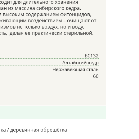
ходит для длительного хранения
чан из массива сибирского кедра.
ся высоким содержанием фитонцидов,
живающим воздействием – очищают от
мов не только воздух, но и воду,
ть, делая ее практически стерильной.
БС132
Алтайский кедр
Нержавеющая сталь
60
нка / деревянная обрешётка