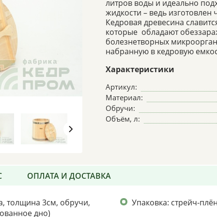
литров воды и идеально под
жидкости – ведь изготовлен 
Кедровая древесина славит
которые обладают обеззара
болезнетворных микроорганиз
набранную в кедровую емкос
Характеристики
Артикул:
Материал:
Обручи:
Объём, л:
С
ОПЛАТА И ДОСТАВКА
а, толщина 3см, обручи,
Упаковка: стрейч-плё
ованное дно)