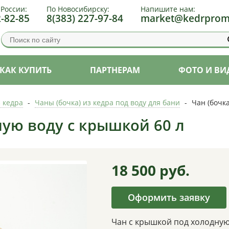
 России:
По Новосибирску:
Напишите нам:
2-82-85
8(383) 227-97-84
market@kedrprom
КАК КУПИТЬ
ПАРТНЕРАМ
ФОТО И ВИ
з кедра
-
Чаны (бочка) из кедра под воду для бани
-
Чан (бочк
ную воду с крышкой 60 л
18 500
руб.
Оформить заявку
Чан с крышкой под холодную 