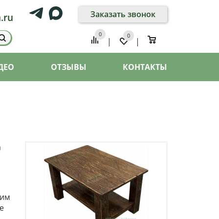
Заказать звонок
.ru
0
0
0
|
|
ДЕО
ОТЗЫВЫ
КОНТАКТЫ
а
оим
е