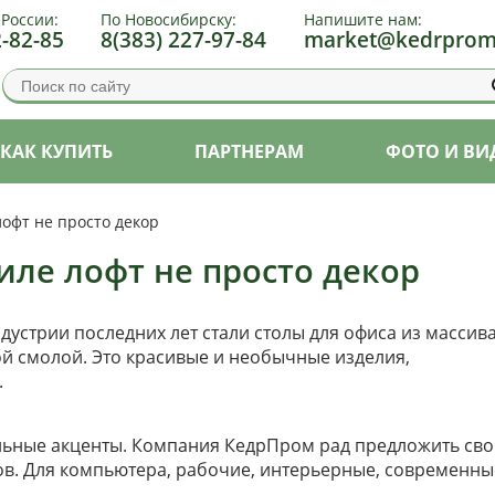
 России:
По Новосибирску:
Напишите нам:
2-82-85
8(383) 227-97-84
market@kedrprom
КАК КУПИТЬ
ПАРТНЕРАМ
ФОТО И ВИ
лофт не просто декор
иле лофт не просто декор
стрии последних лет стали столы для офиса из массив
ной смолой. Это красивые и необычные изделия,
.
ильные акценты. Компания КедрПром рад предложить св
ов. Для компьютера, рабочие, интерьерные, современны