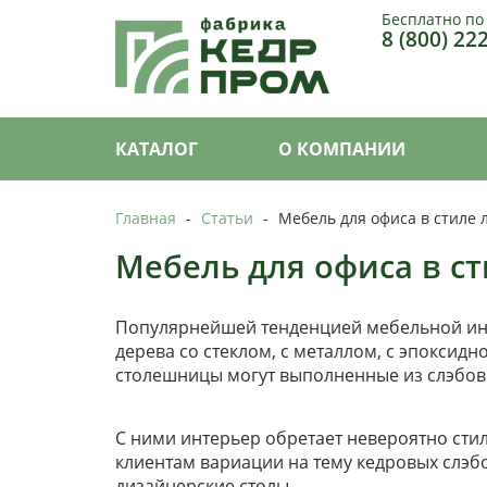
Бесплатно по
8 (800) 22
КАТАЛОГ
О КОМПАНИИ
Главная
-
Статьи
-
Мебель для офиса в стиле 
Мебель для офиса в ст
Популярнейшей тенденцией мебельной инду
дерева со стеклом, с металлом, с эпоксид
столешницы могут выполненные из слэбов
С ними интерьер обретает невероятно ст
клиентам вариации на тему кедровых слэб
дизайнерские столы.