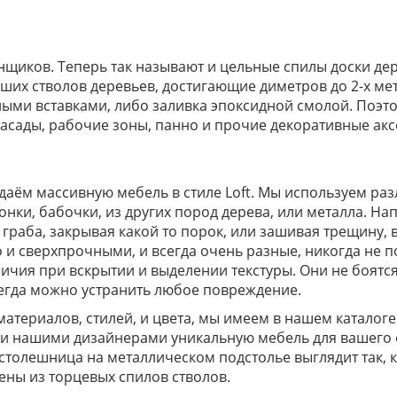
щиков. Теперь так называют и цельные спилы доски де
ших стволов деревьев, достигающие диметров до 2-х мет
нными вставками, либо заливка эпоксидной смолой. Поэт
асады, рабочие зоны, панно и прочие декоративные ак
аём массивную мебель в стиле Loft. Мы используем ра
понки, бабочки, из других пород дерева, или металла. Н
граба, закрывая какой то порок, или зашивая трещину, 
 и сверхпрочными, и всегда очень разные, никогда не 
ичия при вскрытии и выделении текстуры. Они не боятся
сегда можно устранить любое повреждение.
материалов, стилей, и цвета, мы имеем в нашем каталог
 и нашими дизайнерами уникальную мебель для вашего о
олешница на металлическом подстолье выглядит так, как
ены из торцевых спилов стволов.