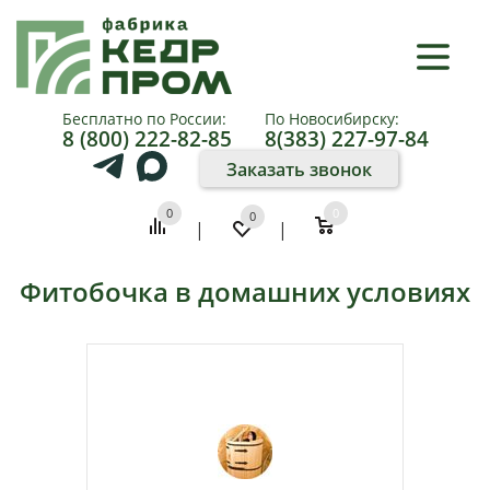
×
КАТАЛОГ
Бесплатно по России:
По Новосибирску:
8 (800) 222-82-85
8(383) 227-97-84
О
Заказать звонок
КОМПАНИИ
0
0
0
|
|
КАК
КУПИТЬ
Фитобочка в домашних условиях
ПАРТНЕРАМ
ФОТО
И