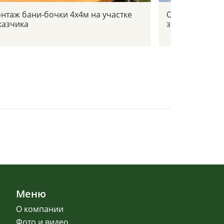
нтаж бани-бочки 4х4м на участке
Отзыв заказчи
казчика
зимой в -30с
Меню
О компании
Фото и видео