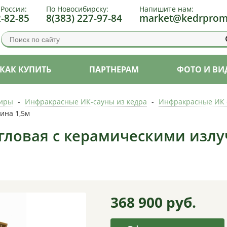
 России:
По Новосибирску:
Напишите нам:
2-82-85
8(383) 227-97-84
market@kedrprom
КАК КУПИТЬ
ПАРТНЕРАМ
ФОТО И ВИ
тиры
-
Инфракрасные ИК-сауны из кедра
-
Инфракрасные ИК 
ина 1,5м
 угловая с керамическими изл
368 900
руб.