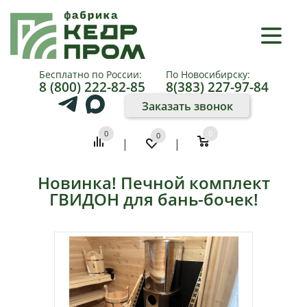
×
КАТАЛОГ
Бесплатно по России:
По Новосибирску:
8 (800) 222-82-85
8(383) 227-97-84
О
Заказать звонок
КОМПАНИИ
0
0
0
|
|
КАК
КУПИТЬ
Новинка! Печной комплект
ГВИДОН для бань-бочек!
ПАРТНЕРАМ
ФОТО
И