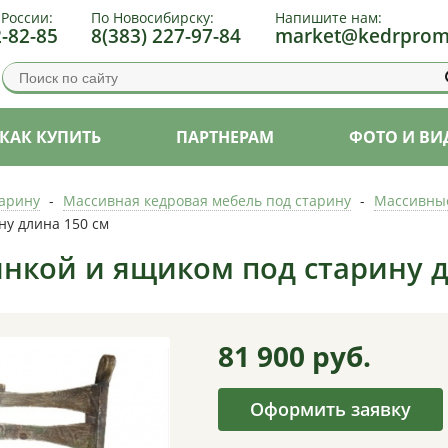
 России:
По Новосибирску:
Напишите нам:
2-82-85
8(383) 227-97-84
market@kedrprom
КАК КУПИТЬ
ПАРТНЕРАМ
ФОТО И ВИ
тарину
-
Массивная кедровая мебель под старину
-
Массивные
ну длина 150 см
инкой и ящиком под старину 
81 900
руб.
Оформить заявку