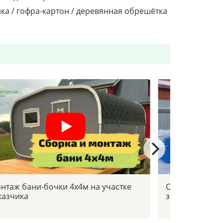
нка / гофра-картон / деревянная обрешётка
нтаж бани-бочки 4х4м на участке
Отзыв заказчи
казчика
зимой в -30с