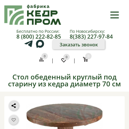
×
КАТАЛОГ
Бесплатно по России:
По Новосибирску:
8 (800) 222-82-85
8(383) 227-97-84
О
Заказать звонок
КОМПАНИИ
0
0
0
|
|
КАК
КУПИТЬ
Стол обеденный круглый под
старину из кедра диаметр 70 см
ПАРТНЕРАМ
ФОТО
И