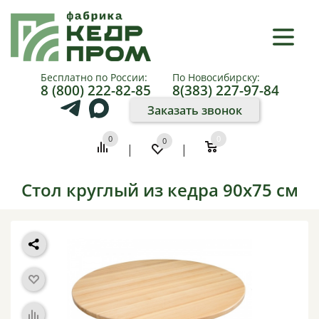
×
КАТАЛОГ
Бесплатно по России:
По Новосибирску:
8 (800) 222-82-85
8(383) 227-97-84
О
Заказать звонок
КОМПАНИИ
0
0
0
|
|
КАК
КУПИТЬ
Стол круглый из кедра 90x75 см
ПАРТНЕРАМ
ФОТО
И