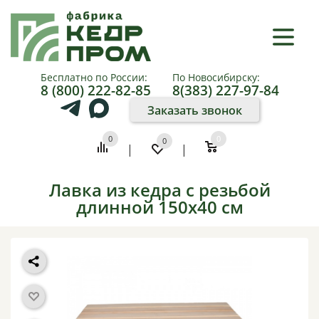
×
КАТАЛОГ
Бесплатно по России:
По Новосибирску:
8 (800) 222-82-85
8(383) 227-97-84
О
Заказать звонок
КОМПАНИИ
0
0
0
|
|
КАК
КУПИТЬ
Лавка из кедра с резьбой
длинной 150x40 см
ПАРТНЕРАМ
ФОТО
И