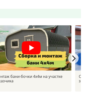
нтаж бани-бочки 4х4м на участке
Отзыв заказчи
казчика
зимой в -30с