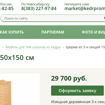
 России:
По Новосибирску:
Напишите нам:
2-82-85
8(383) 227-97-84
market@kedrprom
КАК КУПИТЬ
ПАРТНЕРАМ
ФОТО И ВИ
а
-
Мебель для SPA-салонов из кедра
-
Ширма из 3-х секций 15
50х150 см
29 700
руб.
Оформить заявку
Изящная деревянная 3-х сек