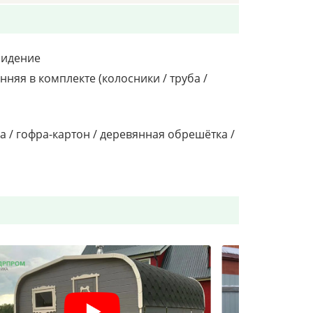
сидение
няя в комплекте (колосники / труба /
а / гофра-картон / деревянная обрешётка /