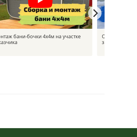
нтаж бани-бочки 4х4м на участке
Отзыв заказчи
казчика
зимой в -30с