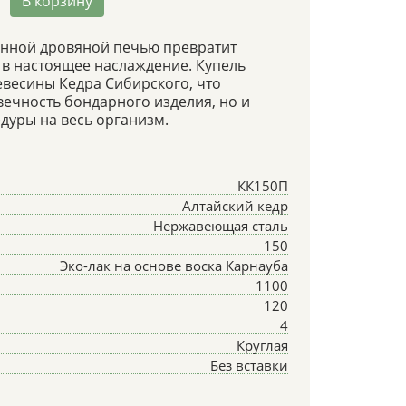
В корзину
енной дровяной печью превратит
в настоящее наслаждение. Купель
евесины Кедра Сибирского, что
вечность бондарного изделия, но и
дуры на весь организм.
КК150П
Алтайский кедр
Нержавеющая сталь
150
Эко-лак на основе воска Карнауба
1100
120
4
Круглая
Без вставки