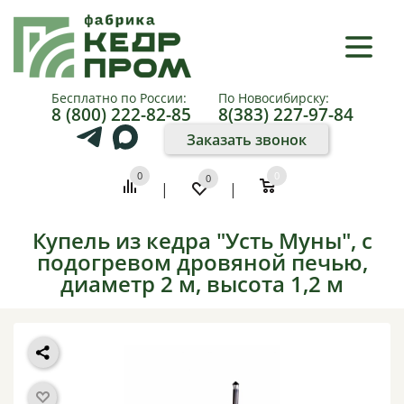
×
КАТАЛОГ
Бесплатно по России:
По Новосибирску:
8 (800) 222-82-85
8(383) 227-97-84
О
Заказать звонок
КОМПАНИИ
0
0
0
|
|
КАК
КУПИТЬ
Купель из кедра "Усть Муны", с
подогревом дровяной печью,
ПАРТНЕРАМ
диаметр 2 м, высота 1,2 м
ФОТО
И