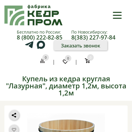
×
КАТАЛОГ
Бесплатно по России:
По Новосибирску:
8 (800) 222-82-85
8(383) 227-97-84
О
Заказать звонок
КОМПАНИИ
0
0
0
|
|
КАК
КУПИТЬ
Купель из кедра круглая
"Лазурная", диаметр 1,2м, высота
ПАРТНЕРАМ
1,2м
ФОТО
И