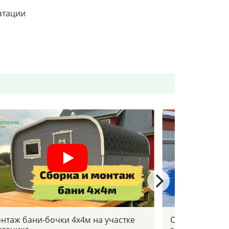
атации
нтаж бани-бочки 4х4м на участке
Отзыв заказчи