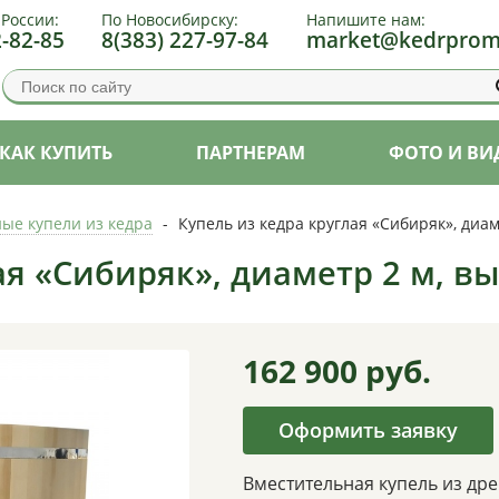
 России:
По Новосибирску:
Напишите нам:
2-82-85
8(383) 227-97-84
market@kedrprom
КАК КУПИТЬ
ПАРТНЕРАМ
ФОТО И ВИ
ые купели из кедра
-
Купель из кедра круглая «Сибиряк», диам
ая «Сибиряк», диаметр 2 м, вы
162 900
руб.
Оформить заявку
Вместительная купель из др