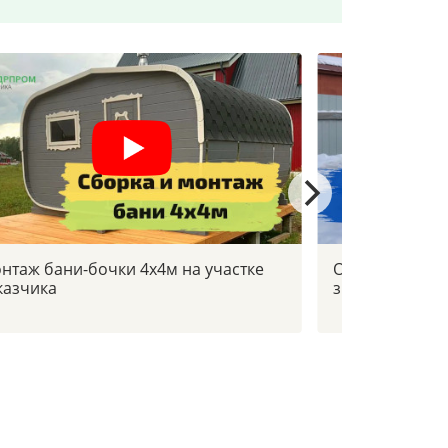
нтаж бани-бочки 4х4м на участке
Отзыв заказчи
казчика
зимой в -30с