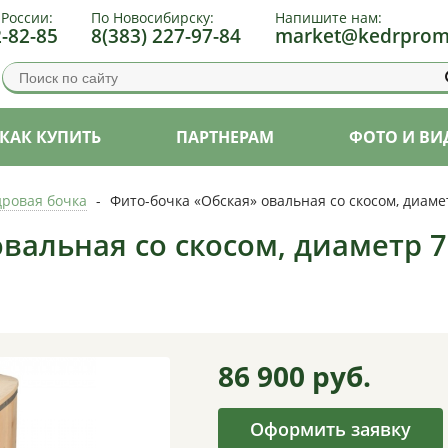
 России:
По Новосибирску:
Напишите нам:
2-82-85
8(383) 227-97-84
market@kedrprom
КАК КУПИТЬ
ПАРТНЕРАМ
ФОТО И ВИ
дровая бочка
-
Фито-бочка «Обская» овальная со скосом, диаме
вальная со скосом, диаметр 7
86 900
руб.
Оформить заявку