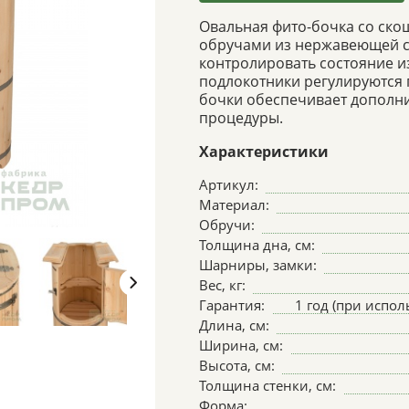
Овальная фито-бочка со ско
обручами из нержавеющей ст
контролировать состояние и
подлокотники регулируются 
бочки обеспечивает дополни
процедуры.
Характеристики
Артикул:
Материал:
Обручи:
Толщина дна, см:
Шарниры, замки:
Вес, кг:
Гарантия:
1 год (при испо
Длина, см:
Ширина, см:
Высота, см:
Толщина стенки, см:
Форма: