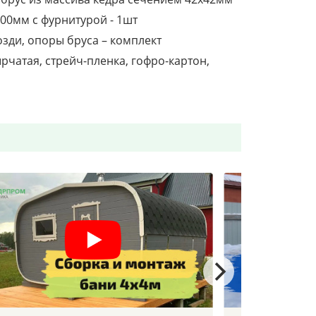
600мм с фурнитурой - 1шт
озди, опоры бруса – комплект
рчатая, стрейч-пленка, гофро-картон,