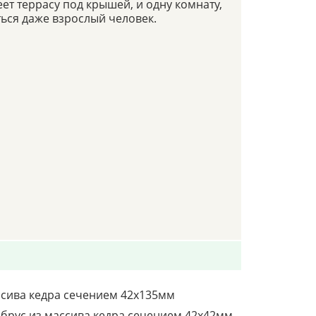
ет террасу под крышей, и одну комнату,
ься даже взрослый человек.
ссива кедра сечением 42х135мм
брус из массива кедра сечением 42х42мм