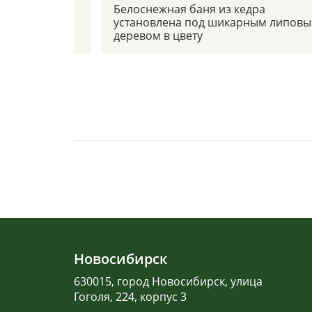
 боковым
Белоснежная баня из кедра
установлена под шикарным липов
деревом в цвету
Новосибирск
630015, город Новосибирск, улица
Гоголя, 224, корпус 3