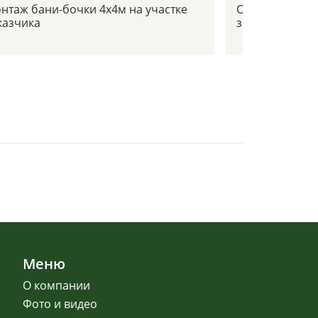
нтаж бани-бочки 4х4м на участке
Отзыв заказчи
казчика
зимой в -30с
Меню
О компании
Фото и видео