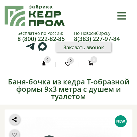
×
КАТАЛОГ
Бесплатно по России:
По Новосибирску:
8 (800) 222-82-85
8(383) 227-97-84
О
Заказать звонок
КОМПАНИИ
0
0
0
|
|
КАК
КУПИТЬ
Баня-бочка из кедра Т-образной
формы 9х3 метра с душем и
ПАРТНЕРАМ
туалетом
ФОТО
И